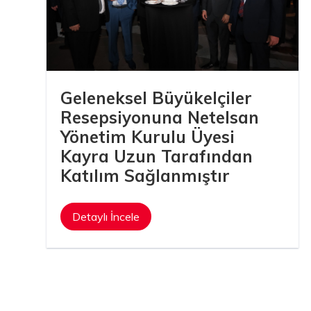
.Ş.
Geleneksel Büyükelçiler
Resepsiyonuna Netelsan
Yönetim Kurulu Üyesi
Uzunnu A.Ş.
Kayra Uzun Tarafından
Katılım Sağlanmıştır
Detaylı İncele