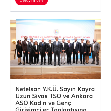
Detaylı İncele
Netelsan Y.K.Ü. Sayın Kayra
Uzun Sivas TSO ve Ankara
ASO Kadın ve Genç
Uzunnu A.Ş.
Girişimciler Toplantısına