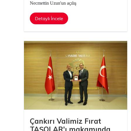
Necmettin Uzun'un açılış
Detaylı İncele
 A.Ş.
Çankırı Valimiz Fırat
TAŞOLAR'ı makamında