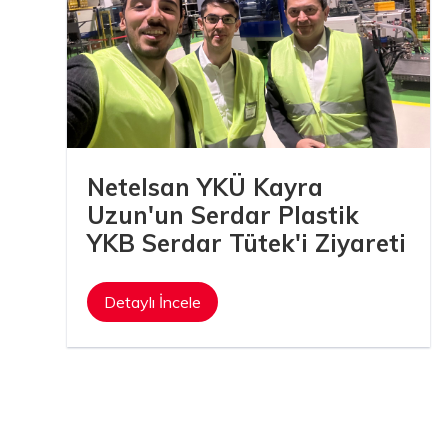
.Ş.
Netelsan YKÜ Kayra
Uzun'un Serdar Plastik
Uzunnu A.Ş.
YKB Serdar Tütek'i Ziyareti
Detaylı İncele