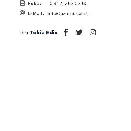
Faks :
(0.312) 257 07 50
E-Mail :
info@uzunnu.com.tr
Bizi
Takip Edin