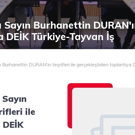
ı Sayın Burhanettin DURAN'ın 
ya DEİK Türkiye-Tayvan İş
n Burhanettin DURAN'ın teşrifleri ile gerçekleştirilen toplantıy
ı Sayın
fleri ile
a DEİK