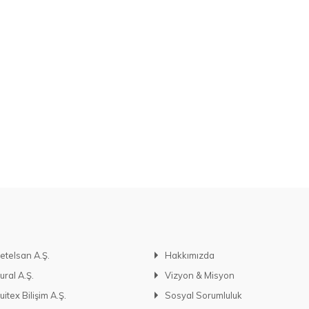
etelsan A.Ş.
Hakkımızda
ural A.Ş.
Vizyon & Misyon
uitex Bilişim A.Ş.
Sosyal Sorumluluk