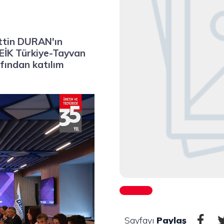
ettin DURAN'ın
 DEİK Türkiye-Tayvan
fından katılım
Sayfayı
Paylaş