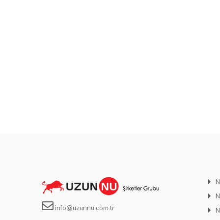
N
N
info@uzunnu.com.tr
N