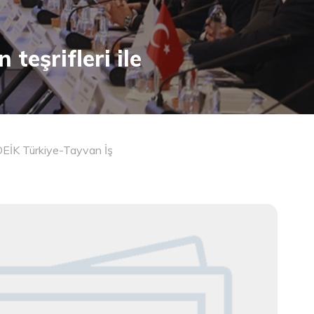
teşrifleri ile
a DEİK Türkiye-Tayvan İş