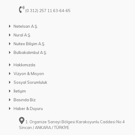
(0.312) 257 11 63-64-65
Netelsan A.Ş.
Nural A.Ş.
Nuitex Bilişim A.Ş.
Bulbakalımbul A.Ş.
Hakkımızda
Vizyon & Misyon
Sosyal Sorumluluk
İletişim
Basında Biz
Haber & Duyuru
1. Organize Sanayi Bölgesi Karakoyunlu Caddesi No:4
Sincan / ANKARA / TÜRKİYE