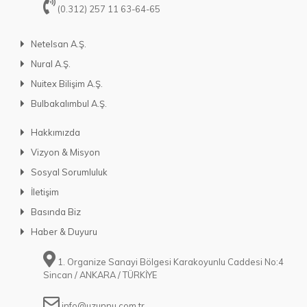
(0.312) 257 11 63-64-65
Netelsan A.Ş.
Nural A.Ş.
Nuitex Bilişim A.Ş.
Bulbakalımbul A.Ş.
Hakkımızda
Vizyon & Misyon
Sosyal Sorumluluk
İletişim
Basında Biz
Haber & Duyuru
1. Organize Sanayi Bölgesi Karakoyunlu Caddesi No:4
Sincan / ANKARA / TÜRKİYE
info@uzunnu.com.tr