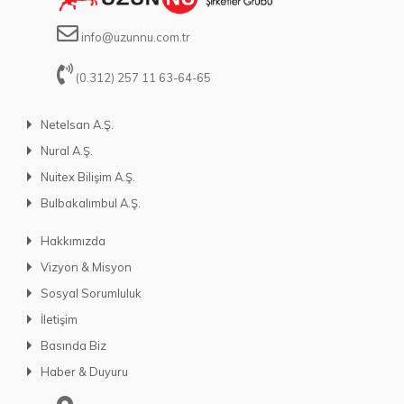
info@uzunnu.com.tr
(0.312) 257 11 63-64-65
Netelsan A.Ş.
Nural A.Ş.
Nuitex Bilişim A.Ş.
Bulbakalımbul A.Ş.
Hakkımızda
Vizyon & Misyon
Sosyal Sorumluluk
İletişim
Basında Biz
Haber & Duyuru