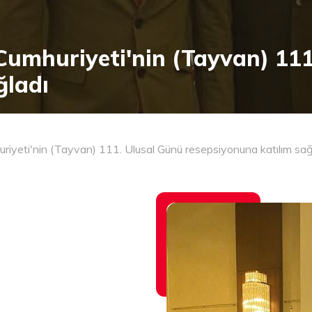
Cumhuriyeti'nin (Tayvan) 11
ğladı
riyeti'nin (Tayvan) 111. Ulusal Günü resepsiyonuna katılım sağ