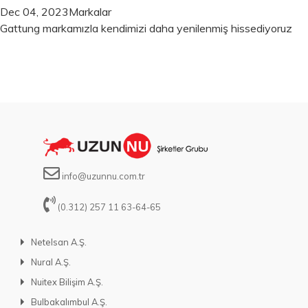
Dec 04, 2023
Markalar
Gattung markamızla kendimizi daha yenilenmiş hissediyoruz
info@uzunnu.com.tr
(0.312) 257 11 63-64-65
Netelsan A.Ş.
Nural A.Ş.
Nuitex Bilişim A.Ş.
Bulbakalımbul A.Ş.