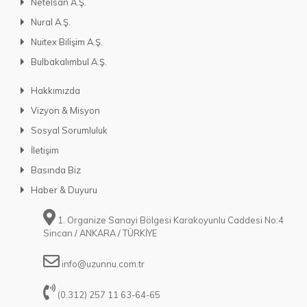
Netelsan A.Ş.
Nural A.Ş.
Nuitex Bilişim A.Ş.
Bulbakalımbul A.Ş.
Hakkımızda
Vizyon & Misyon
Sosyal Sorumluluk
İletişim
Basında Biz
Haber & Duyuru
1. Organize Sanayi Bölgesi Karakoyunlu Caddesi No:4
Sincan / ANKARA / TÜRKİYE
info@uzunnu.com.tr
(0.312) 257 11 63-64-65