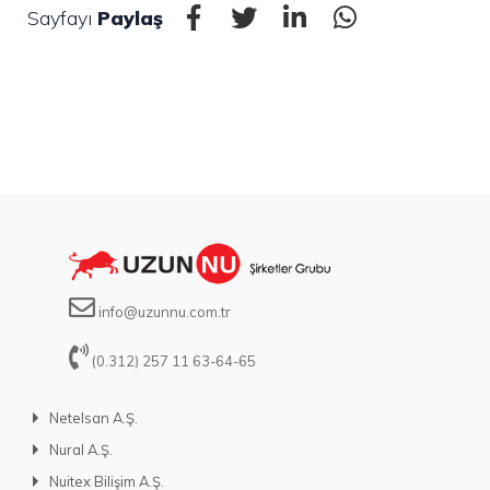
Sayfayı
Paylaş
info@uzunnu.com.tr
(0.312) 257 11 63-64-65
Netelsan A.Ş.
Nural A.Ş.
Nuitex Bilişim A.Ş.