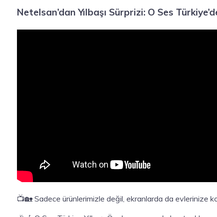
Netelsan’dan Yılbaşı Sürprizi: O Ses Türkiye’d
📺🏡 Sadece ürünlerimizle değil, ekranlarda da evlerinize k