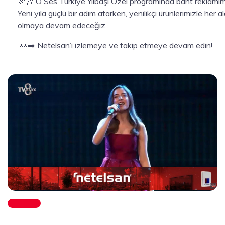
🎉🎶 O Ses Türkiye Yılbaşı Özel programında bant reklamımız
Yeni yıla güçlü bir adım atarken, yenilikçi ürünlerimizle her
olmaya devam edeceğiz.
👀➡️ Netelsan’ı izlemeye ve takip etmeye devam edin!