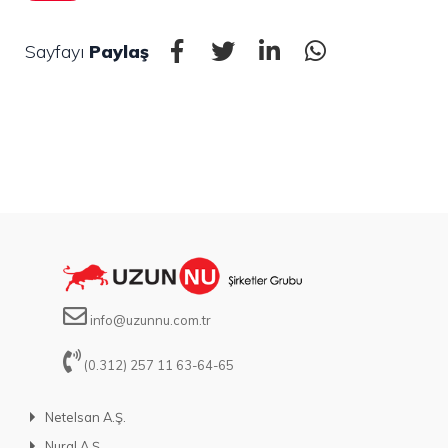
Sayfayı
Paylaş
info@uzunnu.com.tr
(0.312) 257 11 63-64-65
Netelsan A.Ş.
Nural A.Ş.