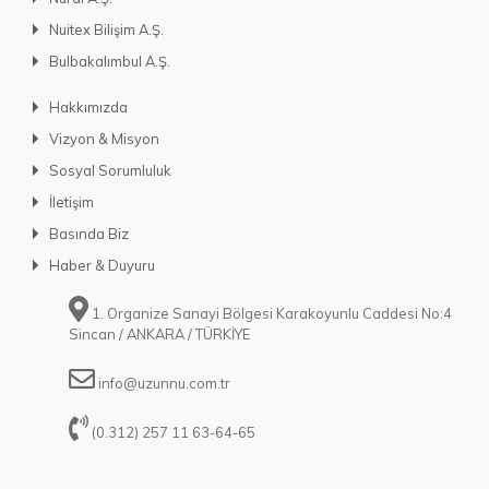
Nuitex Bilişim A.Ş.
Bulbakalımbul A.Ş.
Hakkımızda
Vizyon & Misyon
Sosyal Sorumluluk
İletişim
Basında Biz
Haber & Duyuru
1. Organize Sanayi Bölgesi Karakoyunlu Caddesi No:4
Sincan / ANKARA / TÜRKİYE
info@uzunnu.com.tr
(0.312) 257 11 63-64-65