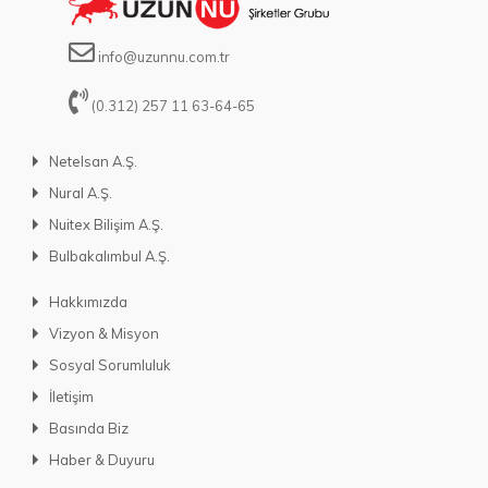
info@uzunnu.com.tr
(0.312) 257 11 63-64-65
Netelsan A.Ş.
Nural A.Ş.
Nuitex Bilişim A.Ş.
Bulbakalımbul A.Ş.
Hakkımızda
Vizyon & Misyon
Sosyal Sorumluluk
İletişim
Basında Biz
Haber & Duyuru