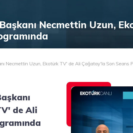
Başkanı Necmettin Uzun, Eko
rogramında
anı Necmettin Uzun, Ekotürk TV' de Ali Çağatay'la Son Seans 
Başkanı
V' de Ali
ogramında