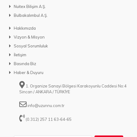
Nuitex Bilişim A.Ş.
Bulbakalımbul A.Ş.
Hakkımızda
Vizyon & Misyon
Sosyal Sorumluluk
İletişim
Basında Biz
Haber & Duyuru
1. Organize Sanayi Bölgesi Karakoyunlu Caddesi No:4
Sincan / ANKARA / TÜRKİYE
info@uzunnu.com.tr
(0.312) 257 11 63-64-65