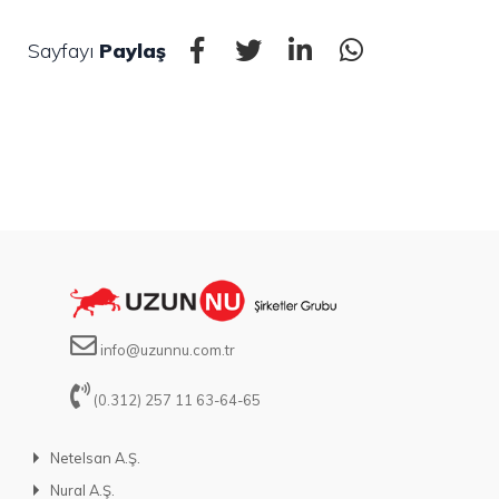
Sayfayı
Paylaş
info@uzunnu.com.tr
(0.312) 257 11 63-64-65
Netelsan A.Ş.
Nural A.Ş.