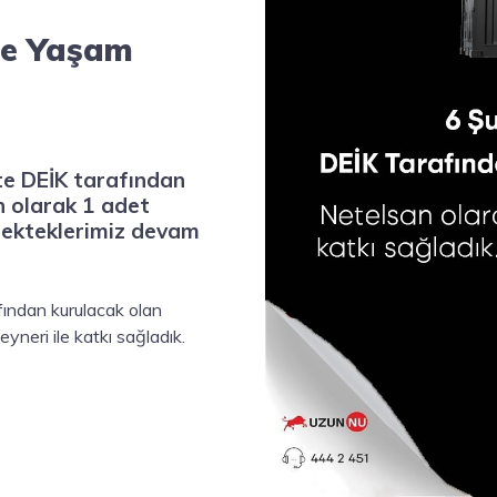
ne Yaşam
e DEİK tarafından
n olarak 1 adet
stekteklerimiz devam
ından kurulacak olan
neri ile katkı sağladık.