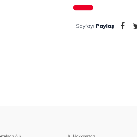
Sayfayı
Paylaş
etelsan A.Ş.
Hakkımızda