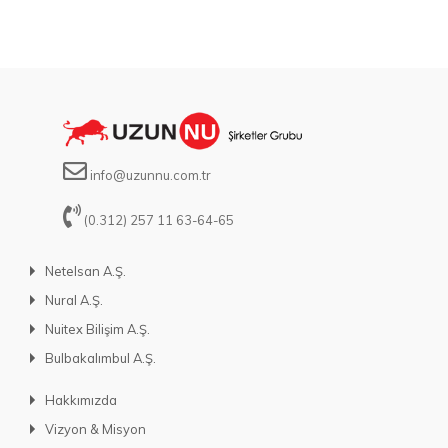
info@uzunnu.com.tr
(0.312) 257 11 63-64-65
Netelsan A.Ş.
Nural A.Ş.
Nuitex Bilişim A.Ş.
Bulbakalımbul A.Ş.
Hakkımızda
Vizyon & Misyon