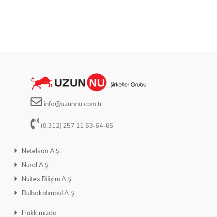
info@uzunnu.com.tr
(0.312) 257 11 63-64-65
Netelsan A.Ş.
Nural A.Ş.
Nuitex Bilişim A.Ş.
Bulbakalımbul A.Ş.
Hakkımızda