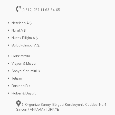
(0.312) 257 11 63-64-65
Netelsan A.Ş.
Nural A.Ş.
Nuitex Bilişim A.Ş.
Bulbakalımbul A.Ş.
Hakkımızda
Vizyon & Misyon
Sosyal Sorumluluk
İletişim
Basında Biz
Haber & Duyuru
1. Organize Sanayi Bölgesi Karakoyunlu Caddesi No:4
Sincan / ANKARA / TÜRKİYE