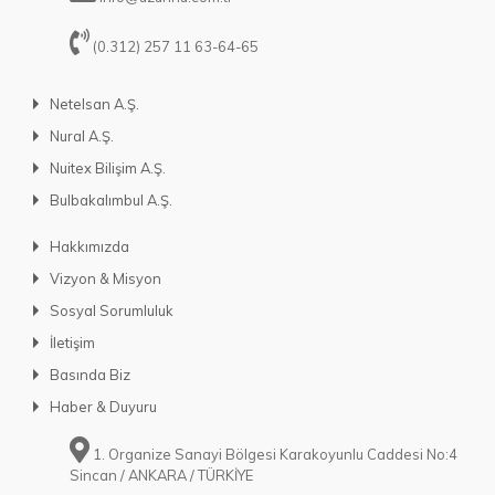
(0.312) 257 11 63-64-65
Netelsan A.Ş.
Nural A.Ş.
Nuitex Bilişim A.Ş.
Bulbakalımbul A.Ş.
Hakkımızda
Vizyon & Misyon
Sosyal Sorumluluk
İletişim
Basında Biz
Haber & Duyuru
1. Organize Sanayi Bölgesi Karakoyunlu Caddesi No:4
Sincan / ANKARA / TÜRKİYE