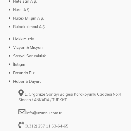
Netelsan A.Ş.
Nural A.Ş.
Nuitex Bilişim A.Ş.
Bulbakalımbul A.Ş.
Hakkımızda
Vizyon & Misyon
Sosyal Sorumluluk
İletişim
Basında Biz
Haber & Duyuru
1. Organize Sanayi Bölgesi Karakoyunlu Caddesi No:4
Sincan / ANKARA / TÜRKİYE
info@uzunnu.com.tr
(0.312) 257 11 63-64-65