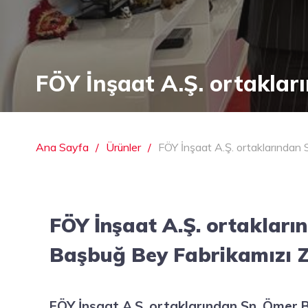
FÖY İnşaat A.Ş. ortaklar
Ana Sayfa
Ürünler
FÖY İnşaat A.Ş. ortaklarından 
FÖY İnşaat A.Ş. ortakları
Başbuğ Bey Fabrikamızı Zi
FÖY İnşaat A.Ş. ortaklarından Sn. Ömer