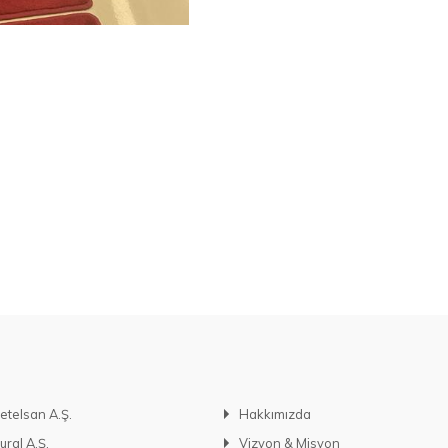
etelsan A.Ş.
Hakkımızda
ural A.Ş.
Vizyon & Misyon