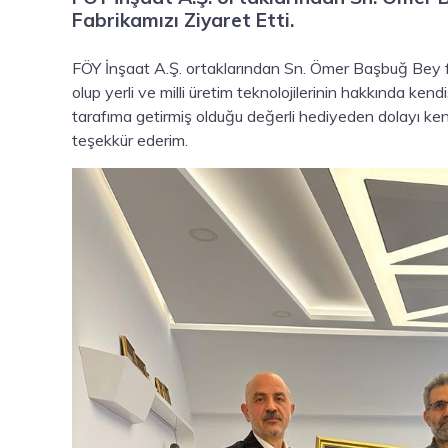
Fabrikamızı Ziyaret Etti.
FÖY İnşaat A.Ş. ortaklarından Sn. Ömer Başbuğ Bey f
olup yerli ve milli üretim teknolojilerinin hakkında kend
tarafıma getirmiş olduğu değerli hediyeden dolayı kend
teşekkür ederim.