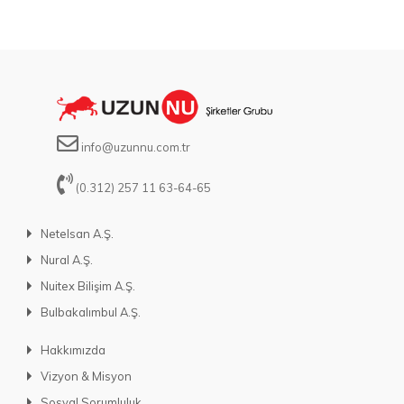
info@uzunnu.com.tr
(0.312) 257 11 63-64-65
Netelsan A.Ş.
Nural A.Ş.
Nuitex Bilişim A.Ş.
Bulbakalımbul A.Ş.
Hakkımızda
Vizyon & Misyon
Sosyal Sorumluluk