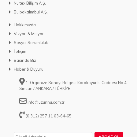
Nuitex Bilişim A.Ş.
Bulbakalımbul A.Ş.
Hakkımızda
Vizyon & Misyon
Sosyal Sorumluluk
İletişim
Basında Biz
Haber & Duyuru
1. Organize Sanayi Bölgesi Karakoyunlu Caddesi No:4
Sincan / ANKARA / TÜRKİYE
info@uzunnu.com.tr
(0.312) 257 11 63-64-65
ABONE OL