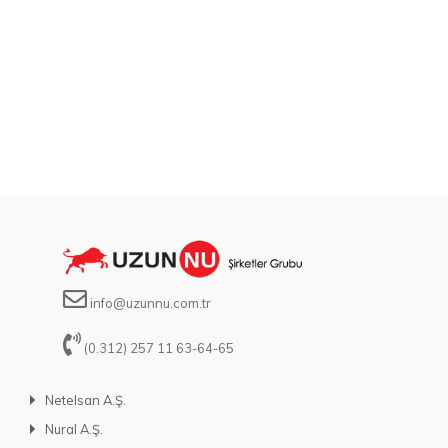
info@uzunnu.com.tr
(0.312) 257 11 63-64-65
Netelsan A.Ş.
Nural A.Ş.