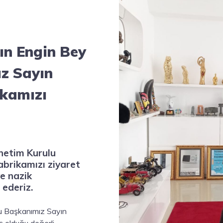
ın Engin Bey
z Sayın
ikamızı
netim Kurulu
brikamızı ziyaret
ve nazik
 ederiz.
lu Başkanımız Sayın
ş olduğu değerli