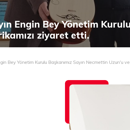
yın Engin Bey Yönetim Kurul
kamızı ziyaret etti.
gin Bey Yönetim Kurulu Başkanımız Sayın Necmettin Uzun'u ve F